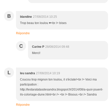
B
blandine
27/08/2014 10:25
Trop beau ton loulou ♥<br /> bises
Répondre
C
Carine P
28/08/2014 09:48
Merci!
L
leu sandra
27/08/2014 10:19
Coucou trop mignon ton loulou, il s'éclate!<br /> Voici ma
participation :
http://lestaratatasdesandra.blogspot.fr/2014/08/a-quoi-jouent-
ils-coloriage-dune.html<br /> <br /> Bisous.<br /> Sandra
Répondre