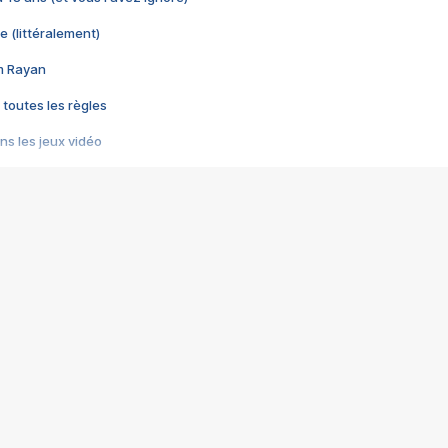
e (littéralement)
im Rayan
 toutes les règles
s les jeux vidéo
us choquant de Rockstar ? - Le scandale BULLY
e plus moche de Steam
du RÊVE tourne au CAUCHEMAR
pendant 8 heures
it… à tort
umiliés par un jeu vidéo
ire - Final Fantasy 8
ti un empire - Age of Empires