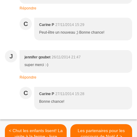
Répondre
C
Carine P
27/11/2014 15:29
Peut-être un nouveau ;) Bonne chance!
J
jennifer goubet
26/11/2014 21:47
super merci :-)
Répondre
C
Carine P
27/11/2014 15:28
Bonne chance!
< Chut les enfants lisent! La
Les partenaires pour les
visite à la ferme - livre
concours de Noël 4 >