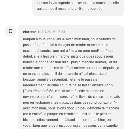
tourner la vis argenté sur l'avant de la machine, celle
qui a un petit ressort.<br /> Bonne journée!
C
clarisse
10/01/2016 17:23
bonjour à tous,<br /> <br /> avec mon mari, nous venons de
passer 2 après-midi à essayer de refaire marcher cette
machine à coudre, que notre fille a eu pour noel! <br /> au
début, elle a très bien marché, juste quelques soucis pour
trouver la bonne tension du fil, puis dimanche dernier, j'ai du
refaire une canette, car elle était arrivée au bout. et depuis, ça
ne marchait plus: le fil de la canette n'était plus attrapé
lorsque l'aiguille descendait... et si je le passais
manuellement, aucune couture ne se faisait ensuite.<br />
j'étais très embêtée, car j'ai acheté cette machine en
novembre et je n'ai pas conservé le ticket de caisse. je croyais
peu en l'échange chez maxitoys dans ces conditions...<br />
avec mon mari, nous avons donc un peu démonté la machine
(on a enlevé la plaque en ferraille qui est sous le pied de
biche, et effectivement, en faisant tourner la machine, on
voyait bien que le petit picot,qui est en dessous de la canette