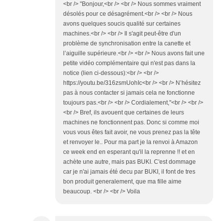
<br /> "Bonjour,<br /> <br /> Nous sommes vraiment
désolés pour ce désagrément.<br /> <br /> Nous
avons quelques soucis qualité sur certaines
machines.<br /> <br /> Il s'agit peut-être d'un
problème de synchronisation entre la canette et
l’aiguille supérieure.<br /> <br /> Nous avons fait une
petite vidéo complémentaire qui n'est pas dans la
notice (lien ci-dessous):<br /> <br />
https://youtu.be/316zsmUohIc<br /> <br /> N’hésitez
pas à nous contacter si jamais cela ne fonctionne
toujours pas.<br /> <br /> Cordialement,"<br /> <br />
<br /> Bref, ils avouent que certaines de leurs
machines ne fonctionnent pas. Donc si comme moi
vous vous êtes fait avoir, ne vous prenez pas la tête
et renvoyer le.. Pour ma part je la renvoi à Amazon
ce week end en esperant qu'il la reprenne !! et en
achète une autre, mais pas BUKI. C'est dommage
car je n'ai jamais été decu par BUKI, il font de tres
bon produit generalement, que ma fille aime
beaucoup. <br /> <br /> Voila