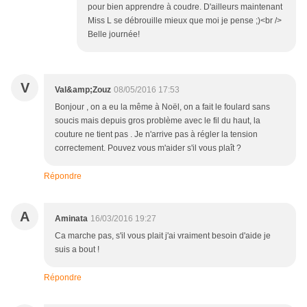
pour bien apprendre à coudre. D'ailleurs maintenant
Miss L se débrouille mieux que moi je pense ;)<br />
Belle journée!
V
Val&amp;Zouz
08/05/2016 17:53
Bonjour , on a eu la même à Noël, on a fait le foulard sans
soucis mais depuis gros problème avec le fil du haut, la
couture ne tient pas . Je n'arrive pas à régler la tension
correctement. Pouvez vous m'aider s'il vous plaît ?
Répondre
A
Aminata
16/03/2016 19:27
Ca marche pas, s'il vous plait j'ai vraiment besoin d'aide je
suis a bout !
Répondre