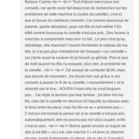
Bonjour Carine,<br /> <br /> Tout d'abord merci pour vos
conseils, car après avoir fait beaucoup de recherches sur les
problèmes de cette machine à coudre (la canette), c'est ici
que je trouve les meilleurs conseils. Car comme beaucoup de
parents, quelle déception, pour ma fille et moi-même !! En
effet comme beaucoup la canette n'est pas pris.. Des heures à
chercher à comprendre mais rien n'y fait.. Le pire c'est qu'au
déballage, elle marchait !! (avant d'emballer le cadeau de ma
fille, je n'ai pas plus m'empêcher de l'essayer « en cachette »
car j'aime aussi la couture et j'ai trouvé ça génial). Puis le jour
de noël quand ma fille l'a essayée, plus rien, le problème de
la canette...<br /> <br /> J'ai essayé de contacter BUKI, mais
pas encore de nouvelles. J'ai réussi hier soir grâce à vos
conseils à passer le fil de la canette « manuellement » et le
ressortir par le trou.. HOURA !! mais elle ne coud toujours
pas... J’ai réglé la tension pas trop tendue.. j'ai bien mis les
fils, celui de la canette en dessous et l'aiguille au-dessus avec
le tissu entre les deux, mais les fils ne se « prennent pas »..
C’est qui est normal je pense car si la canette n’est pas pris
automatiquement, elle ne pourra pas non plus coudre, enfin
c’est un avis.. <br /> <br /> Bref je garde encore un espoir de
dire à ma fille « ca y est, elle marche !! » et donc je cherche
encore, avant d’envisager un retour..<br /> <br /> Y’aurait-il