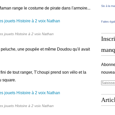
Six à la ma
. Maman range le costume de pirate dans l'armoire...
Faites éga
es jouets Histoire à 2 voix Nathan
Inscri
manq
ne peluche, une poupée et même Doudou qu'il avait
Abonnez
ni de tout ranger, T'choupi prend son vélo et la
nouveau
u square.
Artic
es jouets Histoire à 2 voix Nathan