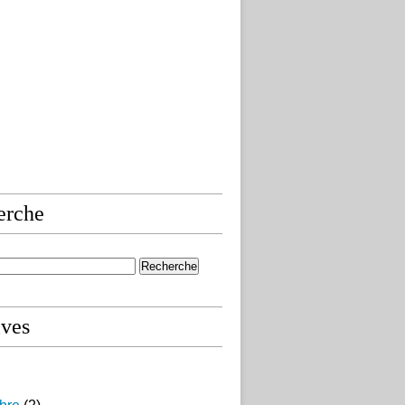
erche
ives