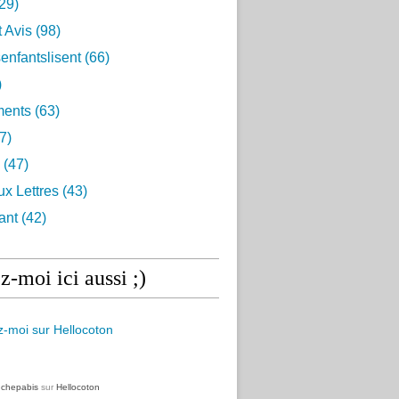
29)
t Avis
(98)
enfantslisent
(66)
)
ents
(63)
7)
(47)
ux Lettres
(43)
ant
(42)
z-moi ici aussi ;)
z
chepabis
sur
Hellocoton