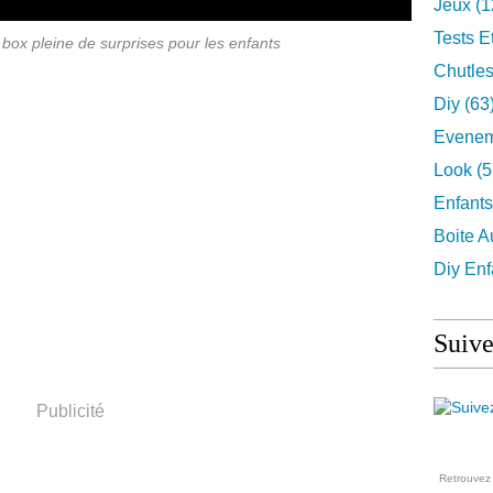
Jeux
(1
Tests E
ox pleine de surprises pour les enfants
Chutles
Diy
(63
Evenem
Look
(5
Enfants
Boite A
Diy Enf
Suive
Publicité
Retrouve