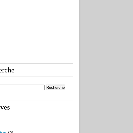
erche
ives