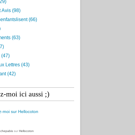
29)
t Avis
(98)
enfantslisent
(66)
)
ents
(63)
7)
(47)
ux Lettres
(43)
ant
(42)
z-moi ici aussi ;)
z
chepabis
sur
Hellocoton