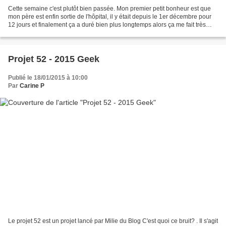
Cette semaine c'est plutôt bien passée. Mon premier petit bonheur est que
mon père est enfin sortie de l'hôpital, il y était depuis le 1er décembre pour
12 jours et finalement ça a duré bien plus longtemps alors ça me fait très
plaisir de savoir qu'il...
Projet 52 - 2015 Geek
Publié le 18/01/2015 à 10:00
Par
Carine P
Le projet 52 est un projet lancé par Milie du Blog C'est quoi ce bruit? . Il s'agit