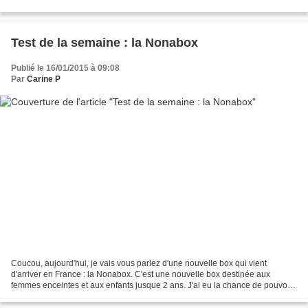
pas super nette, car il pleut,...
Test de la semaine : la Nonabox
Publié le 16/01/2015 à 09:08
Par
Carine P
Coucou, aujourd'hui, je vais vous parlez d'une nouvelle box qui vient
d'arriver en France : la Nonabox. C'est une nouvelle box destinée aux
femmes enceintes et aux enfants jusque 2 ans. J'ai eu la chance de pouvoir
tester cette box en faisant partie des...