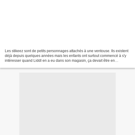
Les stikeez sont de petits personnages attachés à une ventouse. Ils existent
déjà depuis quelques années mais les enfants ont surtout commencé à s'y
intéresser quand Liddl en a eu dans son magasin, ça devait être en
septembre. Sauf que ... ici il n'y...