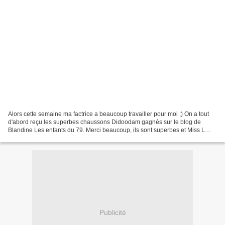
Alors cette semaine ma factrice a beaucoup travailler pour moi ;) On a tout
d'abord reçu les superbes chaussons Didoodam gagnés sur le blog de
Blandine Les enfants du 79. Merci beaucoup, ils sont superbes et Miss L
adore sa paire violette avec la guitare...
Publicité