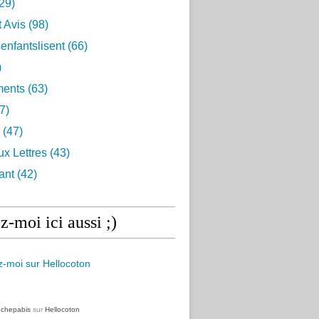
29)
t Avis
(98)
enfantslisent
(66)
)
ents
(63)
7)
(47)
ux Lettres
(43)
ant
(42)
z-moi ici aussi ;)
z
chepabis
sur
Hellocoton