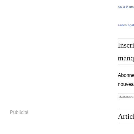
Six à la ma
Faites éga
Inscri
manq
Abonnez
nouveau
Publicité
Artic