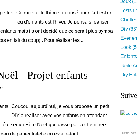
Jeux
(1
Tests E
Ce mois-ci le thème proposé pour l'art est un
Chutles
jeu d'enfants est l'hiver. Je pensais réaliser
Diy
(63
nfants mais ils ont décidé que ce serait plus sympa
Evenem
 en fait du coup) . Pour réaliser les...
Look
(5
Enfants
Boite A
Noël - Projet enfants
Diy Enf
 P
Suive
Coucou, aujourd'hui, je vous propose un petit
DIY à réaliser avec vos enfants en attendant
de réaliser un Père Noël qui passe par la cheminée.
uleau de papier toilette ou essuie-tout...
Retrouve