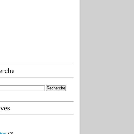
erche
ives