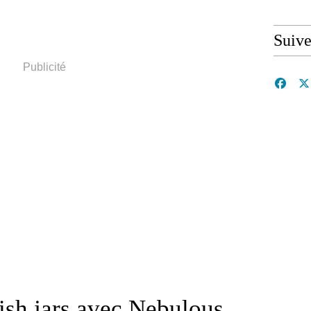
Suive
Publicité
sh jars avec Nebulous