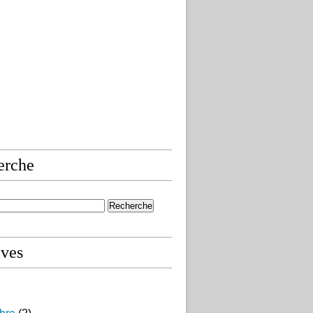
erche
ives