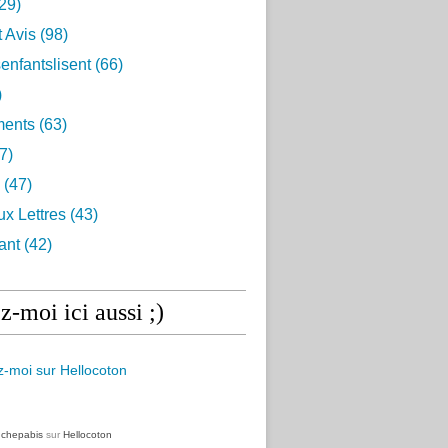
29)
t Avis
(98)
enfantslisent
(66)
)
ents
(63)
7)
(47)
ux Lettres
(43)
ant
(42)
z-moi ici aussi ;)
z
chepabis
sur
Hellocoton