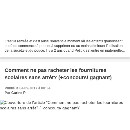
C'est la rentrée et c'est aussi souvent le moment où les enfants grandissent
et où on commence à penser à supprimer ou au moins diminuer l'utilisation
de la sucette et du pouce. Il y a 2 ans quand Petit K est entré en maternelle,
on a découvert Machouyou....
Comment ne pas racheter les fournitures
scolaires sans arrêt? (+concours/ gagnant)
Publié le 04/09/2017 à 08:34
Par
Carine P