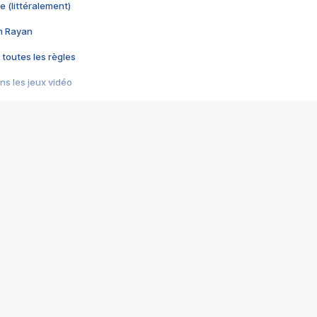
e (littéralement)
im Rayan
 toutes les règles
s les jeux vidéo
us choquant de Rockstar ? - Le scandale BULLY
e plus moche de Steam
du RÊVE tourne au CAUCHEMAR
pendant 8 heures
it… à tort
umiliés par un jeu vidéo
ire - Final Fantasy 8
ti un empire - Age of Empires
story DOFUS