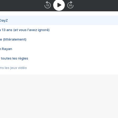
 DayZ
 a 13 ans (et vous l'avez ignoré)
e (littéralement)
im Rayan
 toutes les règles
s les jeux vidéo
us choquant de Rockstar ? - Le scandale BULLY
e plus moche de Steam
du RÊVE tourne au CAUCHEMAR
pendant 8 heures
it… à tort